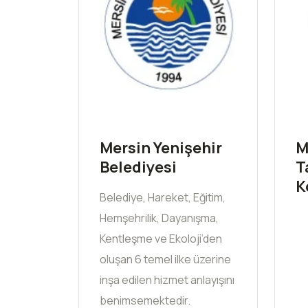
Mersin Yenişehir
M
Belediyesi
T
K
Belediye, Hareket, Eğitim,
Hemşehrilik, Dayanışma,
Kentleşme ve Ekoloji’den
oluşan 6 temel ilke üzerine
inşa edilen hizmet anlayışını
benimsemektedir.