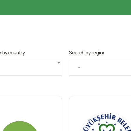
 by country
Search by region
-