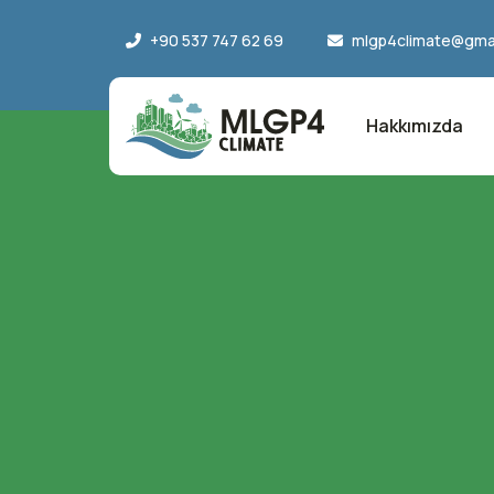
+90 537 747 62 69
mlgp4climate@gma
Hakkımızda