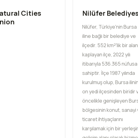
atural Cities
Nilüfer Belediyes
nion
Nilüfer, Türkiye'nin Bursa
iline bağlı bir belediye ve
ilçedir. 552 km²'lik bir alan
kaplayan ilçe, 2022 yılı
itibarıyla 536.365 nüfusa
sahiptir. İlçe 1987 yılında
kurulmuş olup, Bursa ilini
on yedi ilçesinden biridir 
öncelikle genişleyen Bur
bölgesinin konut, sanayi
ticaret ihtiyaçlarını
karşılamak için bir yerleş
gelişim alanı olarak hizme