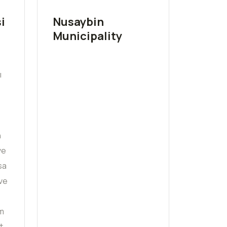
i
Nusaybin
Municipality
ı
n
ve
sa
 ve
im
t