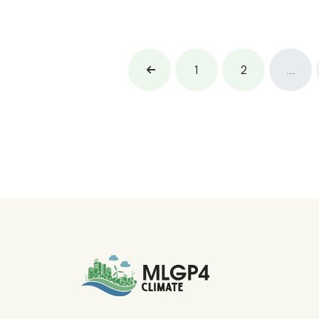
1
2
...